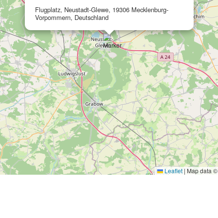
Flugplatz, Neustadt-Glewe, 19306 Mecklenburg-
Vorpommern, Deutschland
Leaflet
|
Map data 