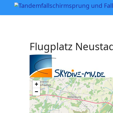
Tandemsprung
Sprungausbildung
Sportspringer
Flugplatz Neusta
+
−