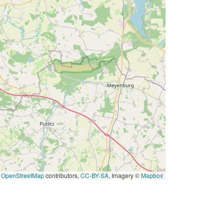
©
OpenStreetMap
contributors,
CC-BY-SA
, Imagery ©
Mapbox